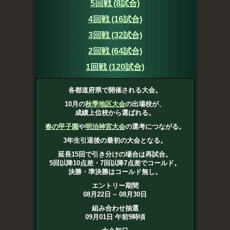
5回戦 (8試合)
4回戦 (16試合)
3回戦 (32試合)
2回戦 (64試合)
1回戦 (120試合)
各都道府県で開催される大会。
10月の
秋季地区大会
の出場校が、
成績上位校から選ばれる。
春の甲子園
や
明治神宮大会
の選考につながる。
3年生引退後の最初の大会となる。
延長15回で引き分けの場合は再試合。
5回以降10点差・7回以降7点差でコールド。
決勝・準決勝はコールド無し。
エントリー期間
08月22日 ~ 08月30日
組み合わせ抽選
09月01日 午前9時頃