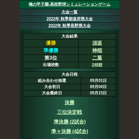
俺の甲子園-高校野球シミュレーションゲーム
大会一覧
2022年 秋季都道府県大会
2022年 秋季長野県大会
大会結果
優勝
須坂
準優勝
神稲
第3位
二葉
出場校数
248校
大会日程
組み合わせ抽選
09月01日
大会初日
09月04日
大会最終日
09月15日
決勝
三位決定戦
準決勝 (2試合)
準々決勝 (4試合)