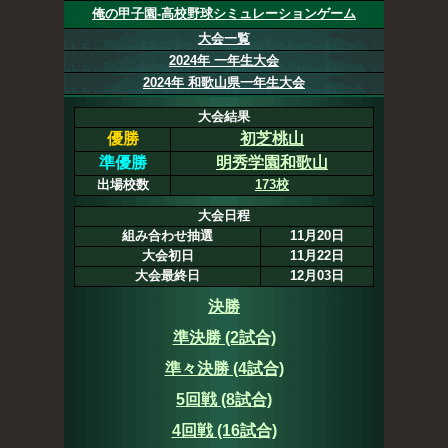
俺の甲子園-高校野球シミュレーションゲーム
大会一覧
2024年 一年生大会
2024年 和歌山県一年生大会
大会結果
優勝
初芝桃山
準優勝
明秀学園和歌山
出場校数
173校
大会日程
組み合わせ抽選
11月20日
大会初日
11月22日
大会最終日
12月03日
決勝
準決勝 (2試合)
準々決勝 (4試合)
5回戦 (8試合)
4回戦 (16試合)