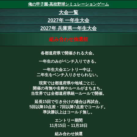
俺の甲子園-高校野球シミュレーションゲーム
大会一覧
2027年 一年生大会
2027年 兵庫県一年生大会
組み合わせ抽選前
各都道府県で開催される大会。
一年生のみがベンチ入りできる。
一年生大会エントリー中は、
二年生をベンチ入りさせられない。
現実では都道府県や地域ごとに、
開催の有無や名称やルールがまちまち。
当世界では全都道府県統一ルールで開催。
延長15回で引き分けの場合は再試合。
5回以降10点差・7回以降7点差でコールド。
準決勝以上はコールド無し。
エントリー期間
11月15日 ~ 11月18日
組み合わせ抽選