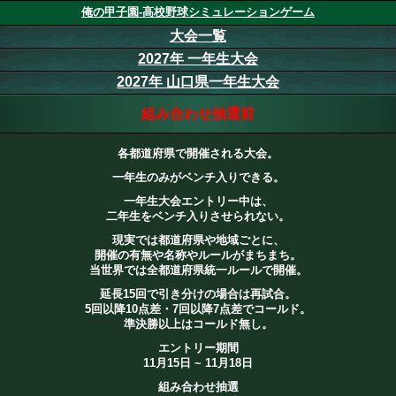
俺の甲子園-高校野球シミュレーションゲーム
大会一覧
2027年 一年生大会
2027年 山口県一年生大会
組み合わせ抽選前
各都道府県で開催される大会。
一年生のみがベンチ入りできる。
一年生大会エントリー中は、
二年生をベンチ入りさせられない。
現実では都道府県や地域ごとに、
開催の有無や名称やルールがまちまち。
当世界では全都道府県統一ルールで開催。
延長15回で引き分けの場合は再試合。
5回以降10点差・7回以降7点差でコールド。
準決勝以上はコールド無し。
エントリー期間
11月15日 ~ 11月18日
組み合わせ抽選