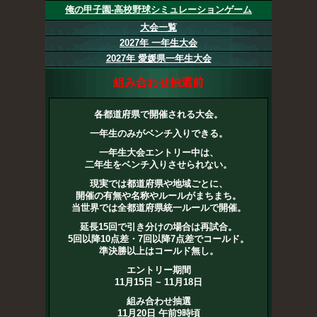
俺の甲子園-高校野球シミュレーションゲーム
大会一覧
2027年 一年生大会
2027年 愛媛県一年生大会
組み合わせ抽選前
各都道府県で開催される大会。
一年生のみがベンチ入りできる。
一年生大会エントリー中は、
二年生をベンチ入りさせられない。
現実では都道府県や地域ごとに、
開催の有無や名称やルールがまちまち。
当世界では全都道府県統一ルールで開催。
延長15回で引き分けの場合は再試合。
5回以降10点差・7回以降7点差でコールド。
準決勝以上はコールド無し。
エントリー期間
11月15日 ~ 11月18日
組み合わせ抽選
11月20日 午前9時頃