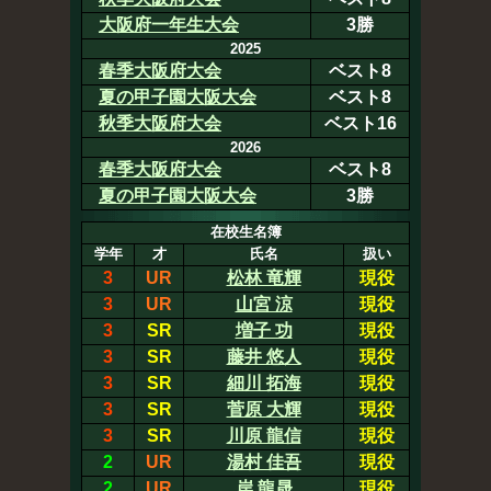
大阪府一年生大会
3勝
2025
春季大阪府大会
ベスト8
夏の甲子園大阪大会
ベスト8
秋季大阪府大会
ベスト16
2026
春季大阪府大会
ベスト8
夏の甲子園大阪大会
3勝
在校生名簿
学年
才
氏名
扱い
3
UR
松林 竜輝
現役
3
UR
山宮 涼
現役
3
SR
増子 功
現役
3
SR
藤井 悠人
現役
3
SR
細川 拓海
現役
3
SR
菅原 大輝
現役
3
SR
川原 龍信
現役
2
UR
湯村 佳吾
現役
2
UR
岸 龍晟
現役