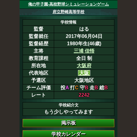
俺の甲子園-高校野球シミュレーションゲーム
府立野崎高等学校
学校情報
監督
はる
監督就任
2017年06月04日
監督経歴
1980年生(46歳)
主将
三浦 佳悟
教育課程
全日 制
所在地
大阪府
代表地区
大阪
予選区
大阪地区
チーム評価
投
A
打
C
守
B
走
B
総
B
レート
2242
学校紹介文
もう少しやってみます