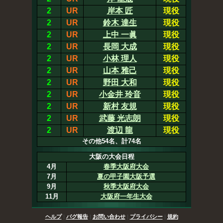
2
UR
岸本 匠
現役
2
UR
鈴木 達生
現役
2
UR
上中 一眞
現役
2
UR
長岡 大成
現役
2
UR
小林 理人
現役
2
UR
山本 雅己
現役
2
UR
野田 大和
現役
2
UR
小金井 玲音
現役
2
UR
新村 友規
現役
2
UR
武藤 光志朗
現役
2
UR
渡辺 龍
現役
その他54名、計74名
大阪の大会日程
4月
春季大阪府大会
7月
夏の甲子園大阪予選
9月
秋季大阪府大会
11月
大阪府一年生大会
ヘルプ
|
バグ報告
|
お問い合わせ
|
プライバシー
|
規約