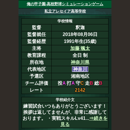
俺の甲子園-高校野球シミュレーションゲーム
私立アレセイア高等学校
学校情報
監督
釈迦
監督就任
2018年08月06日
監督経歴
1991年生(35歳)
主将
加藤 颯太
教育課程
全日 制
所在地
神奈川県
代表地区
神奈川
予選区
湘南地区
チーム評価
投
A
打
A
守
C
走
B
総
B
レート
2142
学校紹介文
練習試合いつもありがとうございます！
挨拶は返してませんが、非常に感謝して
おります。 ・実戦スキルLv41...
⇒続きを
見る