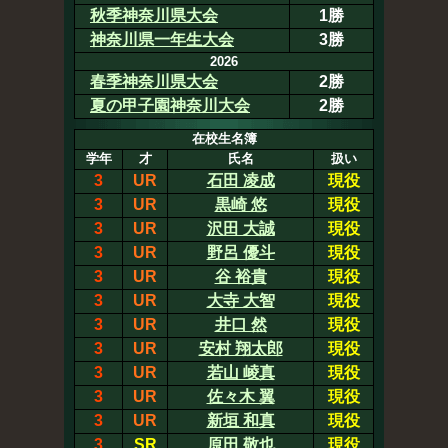
秋季神奈川県大会
1勝
神奈川県一年生大会
3勝
2026
春季神奈川県大会
2勝
夏の甲子園神奈川大会
2勝
在校生名簿
学年
才
氏名
扱い
3
UR
石田 凌成
現役
3
UR
黒崎 悠
現役
3
UR
沢田 大誠
現役
3
UR
野呂 優斗
現役
3
UR
谷 裕貴
現役
3
UR
大寺 大智
現役
3
UR
井口 然
現役
3
UR
安村 翔太郎
現役
3
UR
若山 崚真
現役
3
UR
佐々木 翼
現役
3
UR
新垣 和真
現役
3
SR
原田 敬也
現役