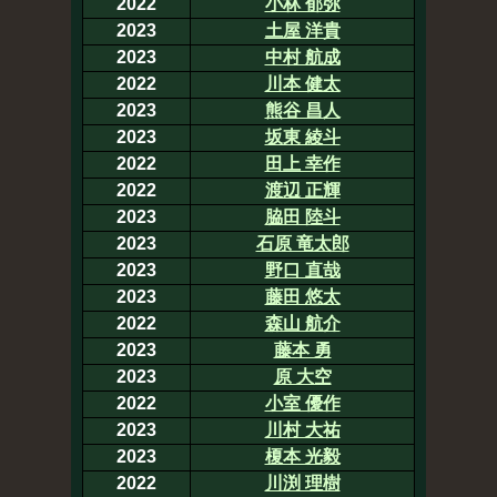
2022
小林 郁弥
2023
土屋 洋貴
2023
中村 航成
2022
川本 健太
2023
熊谷 昌人
2023
坂東 綾斗
2022
田上 幸作
2022
渡辺 正輝
2023
脇田 陸斗
2023
石原 竜太郎
2023
野口 直哉
2023
藤田 悠太
2022
森山 航介
2023
藤本 勇
2023
原 大空
2022
小室 優作
2023
川村 大祐
2023
榎本 光毅
2022
川渕 理樹