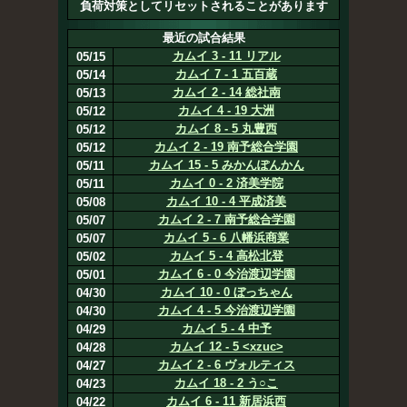
負荷対策としてリセットされることがあります
最近の試合結果
カムイ 3 - 11 リアル
05/15
カムイ 7 - 1 五百蔵
05/14
カムイ 2 - 14 総社南
05/13
カムイ 4 - 19 大洲
05/12
カムイ 8 - 5 丸豊西
05/12
カムイ 2 - 19 南予総合学園
05/12
カムイ 15 - 5 みかんぽんかん
05/11
カムイ 0 - 2 済美学院
05/11
カムイ 10 - 4 平成済美
05/08
カムイ 2 - 7 南予総合学園
05/07
カムイ 5 - 6 八幡浜商業
05/07
カムイ 5 - 4 高松北登
05/02
カムイ 6 - 0 今治渡辺学園
05/01
カムイ 10 - 0 ぼっちゃん
04/30
カムイ 4 - 5 今治渡辺学園
04/30
カムイ 5 - 4 中予
04/29
カムイ 12 - 5 <xzuc>
04/28
カムイ 2 - 6 ヴォルティス
04/27
カムイ 18 - 2 う○こ
04/23
カムイ 6 - 11 新居浜西
04/22