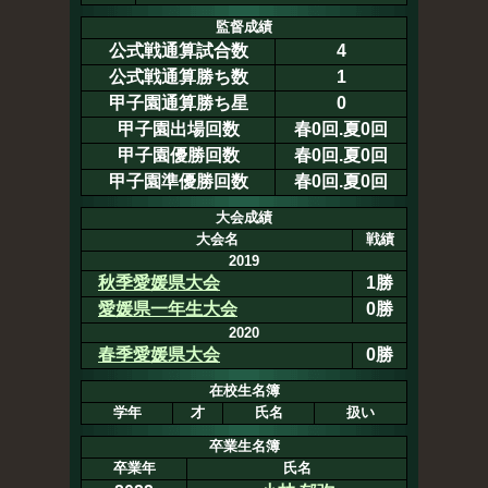
監督成績
公式戦通算試合数
4
公式戦通算勝ち数
1
甲子園通算勝ち星
0
甲子園出場回数
春0回.夏0回
甲子園優勝回数
春0回.夏0回
甲子園準優勝回数
春0回.夏0回
大会成績
大会名
戦績
2019
秋季愛媛県大会
1勝
愛媛県一年生大会
0勝
2020
春季愛媛県大会
0勝
在校生名簿
学年
才
氏名
扱い
卒業生名簿
卒業年
氏名