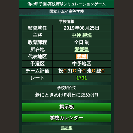
俺の甲子園-高校野球シミュレーションゲーム
国立カムイ高等学校
学校情報
監督就任
2019年08月25日
主将
中神 碧海
教育課程
全日 制
所在地
愛媛県
代表地区
愛媛
予選区
中予地区
チーム評価
投
C
打
C
守
C
走
C
総
C
レート
1731
学校紹介文
夢にときめけ❗️❗️明日に煌めけ❗️❗️
掲示板