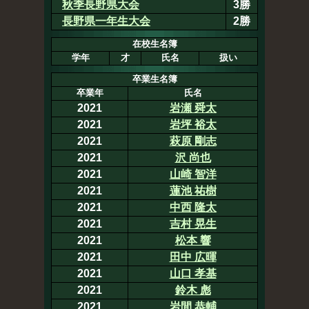
秋季長野県大会
3勝
長野県一年生大会
2勝
在校生名簿
学年
才
氏名
扱い
卒業生名簿
卒業年
氏名
2021
岩瀬 舜太
2021
岩坪 裕太
2021
萩原 剛志
2021
沢 尚也
2021
山崎 智洋
2021
蓮池 祐樹
2021
中西 隆太
2021
吉村 晃生
2021
松本 響
2021
田中 広暉
2021
山口 孝基
2021
鈴木 彪
2021
岩間 恭輔