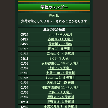
掲示板
負荷対策としてリセットされることがあります
最近の試合結果
gifu 1 - 4 天竜川
05/14
赤穂 8 - 13 天竜川
04/27
天竜川 7 - 2 鵜飼
04/22
寄与 14 - 5 天竜川
01/13
活火山 0 - 4 天竜川
01/12
SK 8 - 5 天竜川
01/11
伊那弥生ヶ丘 10 - 8 天竜川
01/08
清水 5 - 5 天竜川
01/07
七尾一 10 - 3 天竜川
01/06
もふもふ 1 - 5 天竜川
01/05
天竜川 17 - 15 薮田
01/04
稲置学園星稜 11 - 7 天竜川
01/04
仁科 3 - 3 天竜川
01/03
長野東 2 - 4 天竜川
01/02
長野東 3 - 3 天竜川
12/31
金沢和泉丘 7 - 6 天竜川
12/30