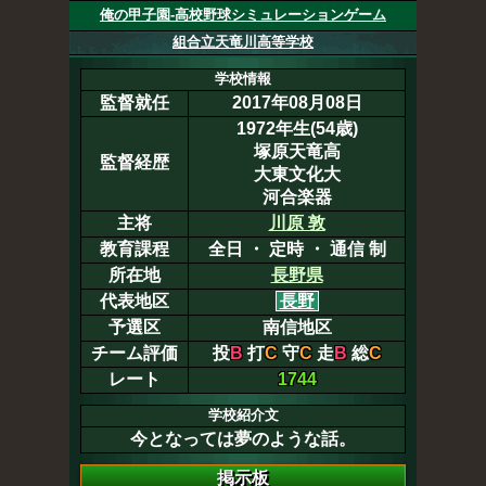
俺の甲子園-高校野球シミュレーションゲーム
組合立天竜川高等学校
学校情報
監督就任
2017年08月08日
1972年生(54歳)
塚原天竜高
監督経歴
大東文化大
河合楽器
主将
川原 敦
教育課程
全日 ・ 定時 ・ 通信 制
所在地
長野県
代表地区
長野
予選区
南信地区
チーム評価
投
B
打
C
守
C
走
B
総
C
レート
1744
学校紹介文
今となっては夢のような話。