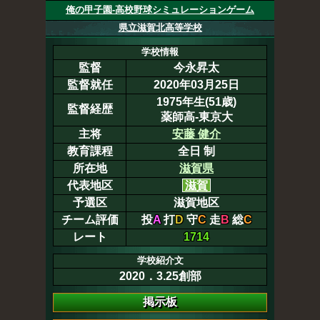
俺の甲子園-高校野球シミュレーションゲーム
県立滋賀北高等学校
学校情報
監督
今永昇太
監督就任
2020年03月25日
1975年生(51歳)
監督経歴
薬師高-東京大
主将
安藤 健介
教育課程
全日 制
所在地
滋賀県
代表地区
滋賀
予選区
滋賀地区
チーム評価
投
A
打
D
守
C
走
B
総
C
レート
1714
学校紹介文
2020．3.25創部