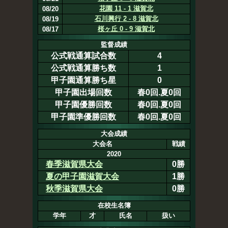
花園 11 - 1 滋賀北
08/20
石川興行 2 - 8 滋賀北
08/19
桜ヶ丘 0 - 9 滋賀北
08/17
監督成績
公式戦通算試合数
4
公式戦通算勝ち数
1
甲子園通算勝ち星
0
甲子園出場回数
春0回.夏0回
甲子園優勝回数
春0回.夏0回
甲子園準優勝回数
春0回.夏0回
大会成績
大会名
戦績
2020
春季滋賀県大会
0勝
夏の甲子園滋賀大会
1勝
秋季滋賀県大会
0勝
在校生名簿
学年
才
氏名
扱い