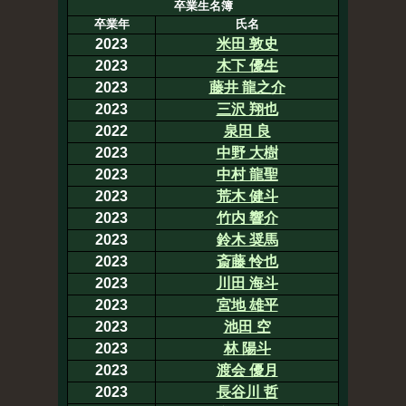
卒業生名簿
卒業年
氏名
2023
米田 敦史
2023
木下 優生
2023
藤井 龍之介
2023
三沢 翔也
2022
泉田 良
2023
中野 大樹
2023
中村 龍聖
2023
荒木 健斗
2023
竹内 響介
2023
鈴木 奨馬
2023
斎藤 怜也
2023
川田 海斗
2023
宮地 雄平
2023
池田 空
2023
林 陽斗
2023
渡会 優月
2023
長谷川 哲