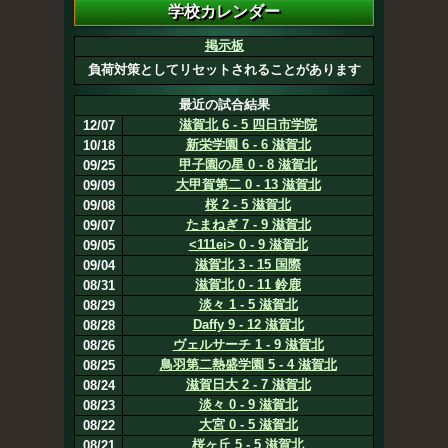
掲示板
負荷対策としてリセットされることがあります
最近の試合結果
滋賀北 6 - 5 四日市学院
12/07
新栄学園 6 - 6 滋賀北
10/18
甲子園の星 0 - 8 滋賀北
09/25
大甲賀第二 0 - 13 滋賀北
09/09
桜 2 - 5 滋賀北
09/08
たまねぎ 7 - 9 滋賀北
09/07
<111ei> 0 - 9 滋賀北
09/05
滋賀北 3 - 15 国際
09/04
滋賀北 0 - 11 鈴鹿
08/31
淡々 1 - 5 滋賀北
08/29
Daffy 9 - 12 滋賀北
08/28
ヴェルサーチ 1 - 9 滋賀北
08/26
鳥羽第二熱盛学園 5 - 4 滋賀北
08/25
滋賀日大 2 - 7 滋賀北
08/24
淡々 0 - 9 滋賀北
08/23
大宮 0 - 5 滋賀北
08/22
桜ヶ丘 5 - 5 滋賀北
08/21