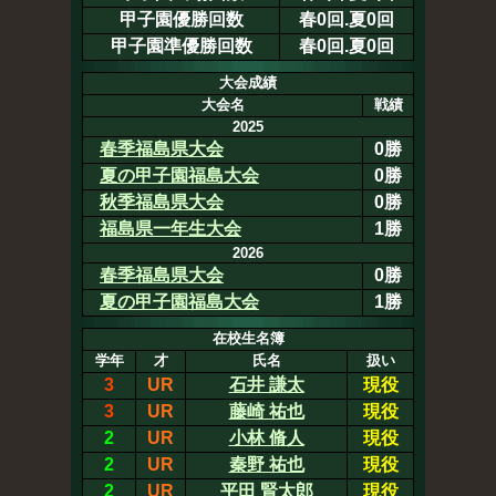
甲子園優勝回数
春0回.夏0回
甲子園準優勝回数
春0回.夏0回
大会成績
大会名
戦績
2025
春季福島県大会
0勝
夏の甲子園福島大会
0勝
秋季福島県大会
0勝
福島県一年生大会
1勝
2026
春季福島県大会
0勝
夏の甲子園福島大会
1勝
在校生名簿
学年
才
氏名
扱い
3
UR
石井 謙太
現役
3
UR
藤崎 祐也
現役
2
UR
小林 脩人
現役
2
UR
秦野 祐也
現役
2
UR
平田 賢太郎
現役