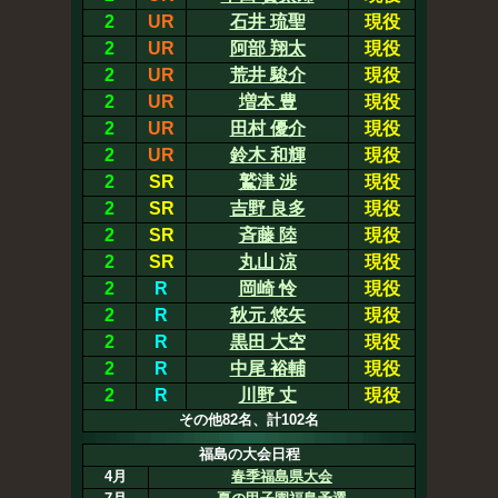
2
UR
石井 琉聖
現役
2
UR
阿部 翔太
現役
2
UR
荒井 駿介
現役
2
UR
増本 豊
現役
2
UR
田村 優介
現役
2
UR
鈴木 和輝
現役
2
SR
鷲津 渉
現役
2
SR
吉野 良多
現役
2
SR
斉藤 陸
現役
2
SR
丸山 涼
現役
2
R
岡崎 怜
現役
2
R
秋元 悠矢
現役
2
R
黒田 大空
現役
2
R
中尾 裕輔
現役
2
R
川野 丈
現役
その他82名、計102名
福島の大会日程
4月
春季福島県大会