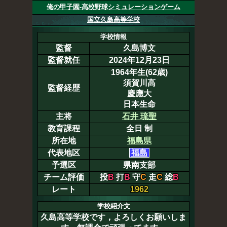
俺の甲子園-高校野球シミュレーションゲーム
国立久島高等学校
学校情報
監督
久島博文
監督就任
2024年12月23日
1964年生(62歳)
須賀川高
監督経歴
慶應大
日本生命
主将
石井 琉聖
教育課程
全日 制
所在地
福島県
代表地区
福島
予選区
県南支部
チーム評価
投
B
打
B
守
C
走
C
総
B
レート
1962
学校紹介文
久島高等学校です，よろしくお願いしま