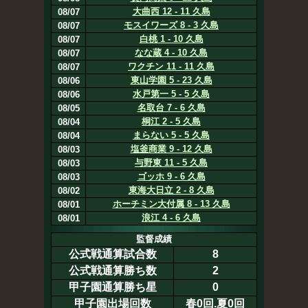
大曲西 12 - 11 久島
08/07
モスイワーズ 8 - 3 久島
08/07
白桃 1 - 10 久島
08/07
なな蔵 4 - 10 久島
08/07
ワクチン 11 - 11 久島
08/07
東山学園 5 - 23 久島
08/06
水戸第一 5 - 5 久島
08/06
名取台 7 - 6 久島
08/05
桐江 2 - 5 久島
08/04
まらない 5 - 5 久島
08/04
塩釜商業 9 - 12 久島
08/03
与野東 11 - 5 久島
08/03
ゴッホ 9 - 6 久島
08/03
東海大日立 2 - 8 久島
08/02
ホーチミン大付属 8 - 13 久島
08/01
浪江 4 - 6 久島
08/01
監督成績
公式戦通算試合数
8
公式戦通算勝ち数
2
甲子園通算勝ち星
0
甲子園出場回数
春0回.夏0回