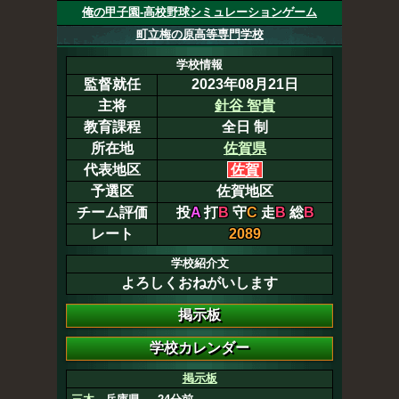
俺の甲子園-高校野球シミュレーションゲーム
町立梅の原高等専門学校
学校情報
監督就任
2023年08月21日
主将
針谷 智貴
教育課程
全日 制
所在地
佐賀県
代表地区
佐賀
予選区
佐賀地区
チーム評価
投
A
打
B
守
C
走
B
総
B
レート
2089
学校紹介文
よろしくおねがいします
掲示板