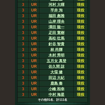
3
UR
河村 大暉
現役
3
UR
平井 洵
現役
3
UR
福田 彪雅
現役
3
UR
山岸 理央
現役
3
UR
澤田 龍一
現役
3
UR
疋田 寛樹
現役
3
UR
高松 壮馬
現役
3
UR
針谷 智貴
現役
3
UR
林 尚輝
現役
3
UR
木村 秀明
現役
3
UR
五月女 真登
現役
3
UR
佐久間 諒
現役
3
UR
大窪 健
現役
3
UR
田辺 大紀
現役
3
UR
鹿島 奏
現役
3
UR
小峰 和幸
現役
3
UR
中村 海星
現役
その他91名、計111名