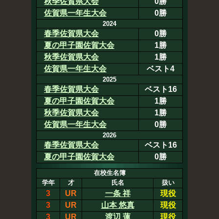
秋季佐賀県大会
0勝
佐賀県一年生大会
0勝
2024
春季佐賀県大会
0勝
夏の甲子園佐賀大会
1勝
秋季佐賀県大会
1勝
佐賀県一年生大会
ベスト4
2025
春季佐賀県大会
ベスト16
夏の甲子園佐賀大会
1勝
秋季佐賀県大会
1勝
佐賀県一年生大会
0勝
2026
春季佐賀県大会
ベスト16
夏の甲子園佐賀大会
0勝
在校生名簿
学年
才
氏名
扱い
3
UR
一条 祥
現役
3
UR
山本 悠真
現役
3
UR
渡辺 蓮
現役