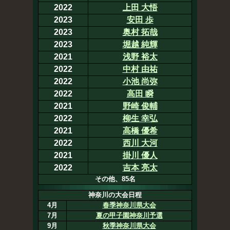
2022
上田 大悟
2023
安田 歩
2023
奥村 拓哉
2023
堀越 純輝
2021
浅野 裕太
2022
中村 由祐
2022
小池 尚弥
2022
高田 瞬
2021
野崎 俊輔
2022
柳生 幸弘
2021
高橋 優希
2022
西川 大河
2021
掛川 優人
2022
吉本 亮太
その他、85名
神奈川の大会日程
4月
春季神奈川県大会
7月
夏の甲子園神奈川予選
9月
秋季神奈川県大会