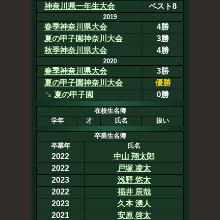
神奈川県一年生大会
ベスト8
2019
春季神奈川県大会
4勝
夏の甲子園神奈川大会
3勝
秋季神奈川県大会
4勝
2020
春季神奈川県大会
3勝
夏の甲子園神奈川大会
優勝
↘
夏の甲子園
0勝
在校生名簿
学年
才
氏名
扱い
卒業生名簿
卒業年
氏名
2022
中山 翔太郎
2022
戸塚 凌太
2023
浅野 悠太
2022
福井 辰哉
2023
久本 湧人
2021
安原 啓太