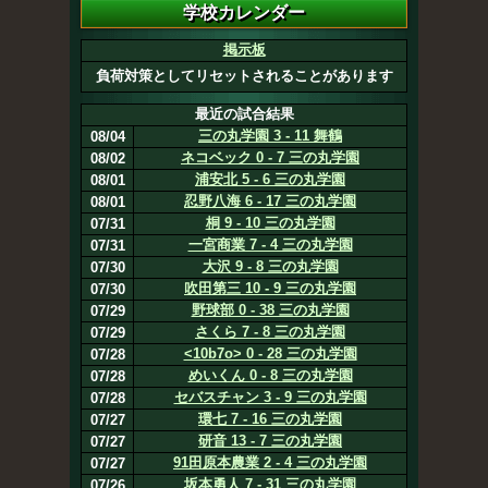
掲示板
負荷対策としてリセットされることがあります
最近の試合結果
三の丸学園 3 - 11 舞鶴
08/04
ネコベック 0 - 7 三の丸学園
08/02
浦安北 5 - 6 三の丸学園
08/01
忍野八海 6 - 17 三の丸学園
08/01
桐 9 - 10 三の丸学園
07/31
一宮商業 7 - 4 三の丸学園
07/31
大沢 9 - 8 三の丸学園
07/30
吹田第三 10 - 9 三の丸学園
07/30
野球部 0 - 38 三の丸学園
07/29
さくら 7 - 8 三の丸学園
07/29
<10b7o> 0 - 28 三の丸学園
07/28
めいくん 0 - 8 三の丸学園
07/28
セバスチャン 3 - 9 三の丸学園
07/28
環七 7 - 16 三の丸学園
07/27
研音 13 - 7 三の丸学園
07/27
91田原本農業 2 - 4 三の丸学園
07/27
坂本勇人 7 - 31 三の丸学園
07/26