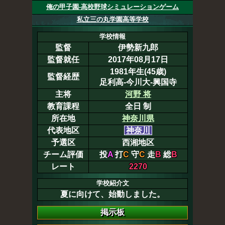
俺の甲子園-高校野球シミュレーションゲーム
私立三の丸学園高等学校
学校情報
監督
伊勢新九郎
監督就任
2017年08月17日
1981年生(45歳)
監督経歴
足利高-今川大-興国寺
主将
河野 将
教育課程
全日 制
所在地
神奈川県
代表地区
神奈川
予選区
西湘地区
チーム評価
投
A
打
C
守
C
走
B
総
B
レート
2270
学校紹介文
夏に向けて、始動しました。