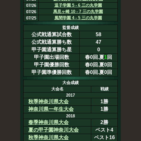
逗子学園 5 - 6 三の丸学園
07/26
馬見ヶ崎 10 - 7 三の丸学園
07/26
風間学園 4 - 5 三の丸学園
07/25
監督成績
公式戦通算試合数
58
公式戦通算勝ち数
47
甲子園通算勝ち星
0
甲子園出場回数
春0回.夏
1
回
甲子園優勝回数
春0回.夏0回
甲子園準優勝回数
春0回.夏0回
大会成績
大会名
戦績
2017
秋季神奈川県大会
1勝
神奈川県一年生大会
1勝
2018
春季神奈川県大会
2勝
夏の甲子園神奈川大会
ベスト4
秋季神奈川県大会
ベスト16