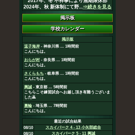
2017年、冬 不祥事により無期限休部
2024年、秋 新体制にて野...
⇒続きを見る
掲示板
逗子海岸
- 神奈川県 ... 1時間前
こんにちは。
おらが村
- 奈良県 ... 1時間前
こんにちは。
さくらもち
- 岐阜県 ... 1時間前
こんにちは。
興誠
- 東京都 ... 5時間前
こちらこそ練習試合へお越し頂き有難うございま
した🙇
裏輪
- 埼玉県 ... 7時間前
こんにちは。
最近の試合結果
スカイパーク 4 - 13 小矢部総合
08/10
スカイパーク 5 - 11 興誠
08/10