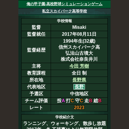
俺の甲子園-高校野球シミュレーションゲーム
私立スカイパーク高等学校
学校情報
監督
Misaki
監督就任
2017年08月11日
1994年生(32歳)
信州スカイパーク高
監督経歴
弘法山古墳大
株式会社奈良井川
主将
今田 芳樹
教育課程
全日 制
所在地
長野県
代表地区
長野
予選区
中信地区
チーム評価
投
A
打
C
守
C
走
B
総
B
レート
2023
学校紹介文
ランニング、ウォーキング、散歩し放題