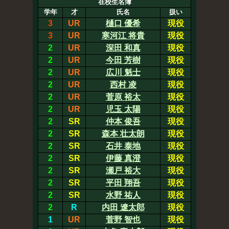
在校生名簿
学年
才
氏名
扱い
3
UR
樋口 優希
現役
3
UR
寒河江 将貴
現役
2
UR
深田 和真
現役
2
UR
今田 芳樹
現役
2
UR
広川 魁士
現役
2
UR
西村 凌
現役
2
UR
菅原 裕太
現役
2
UR
児玉 太陽
現役
2
SR
仲本 俊吾
現役
2
SR
森本 壮太朗
現役
2
SR
石井 泰地
現役
2
SR
伊藤 真澄
現役
2
SR
瀬戸 裕大
現役
2
SR
平田 翔吾
現役
2
SR
水野 祐人
現役
2
R
内田 遼太郎
現役
1
UR
菅野 智也
現役