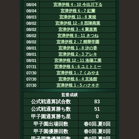
宮津伊根 4 - 10 今出川下る
08/04
宮津伊根 6 - 7 紅蘭
08/04
宮津伊根 11 - 8 東稜
08/03
宮津伊根 12 - 8 西陣商業
08/02
宮津伊根 3 - 4 聚楽第
08/02
宮津伊根 0 - 11 きつね
08/02
宮津伊根 2 - 7 精華学園
08/02
宮津伊根 1 - 8 汐の香
08/01
宮津伊根 2 - 3 アレキ
08/01
宮津伊根 12 - 11 洛陽工業
08/01
宮津伊根 6 - 6 ユミトミー
07/31
宮津伊根 1 - 7 くみやま
07/30
宮津伊根 6 - 4 京洛館
07/30
宮津伊根 1 - 5 ハナキチ
07/30
監督成績
公式戦通算試合数
83
公式戦通算勝ち数
51
甲子園通算勝ち星
0
甲子園出場回数
春0回.夏0回
甲子園優勝回数
春0回.夏0回
甲子園準優勝回数
春0回.夏0回