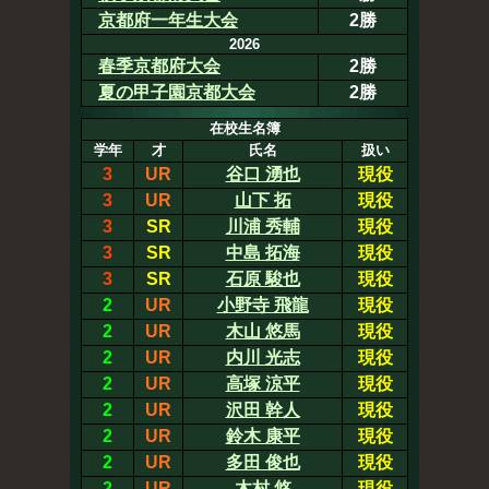
京都府一年生大会
2勝
2026
春季京都府大会
2勝
夏の甲子園京都大会
2勝
在校生名簿
学年
才
氏名
扱い
3
UR
谷口 湧也
現役
3
UR
山下 拓
現役
3
SR
川浦 秀輔
現役
3
SR
中島 拓海
現役
3
SR
石原 駿也
現役
2
UR
小野寺 飛龍
現役
2
UR
木山 悠馬
現役
2
UR
内川 光志
現役
2
UR
高塚 涼平
現役
2
UR
沢田 幹人
現役
2
UR
鈴木 康平
現役
2
UR
多田 俊也
現役
2
UR
木村 悠
現役