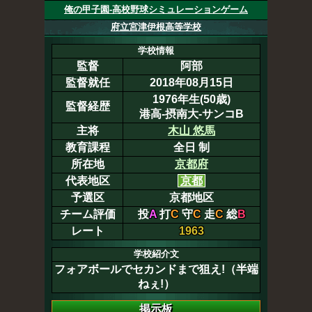
俺の甲子園-高校野球シミュレーションゲーム
府立宮津伊根高等学校
学校情報
監督
阿部
監督就任
2018年08月15日
1976年生(50歳)
監督経歴
港高-摂南大-サンコB
主将
木山 悠馬
教育課程
全日 制
所在地
京都府
代表地区
京都
予選区
京都地区
チーム評価
投
A
打
C
守
C
走
C
総
B
レート
1963
学校紹介文
フォアボールでセカンドまで狙え!（半端
ねぇ!）