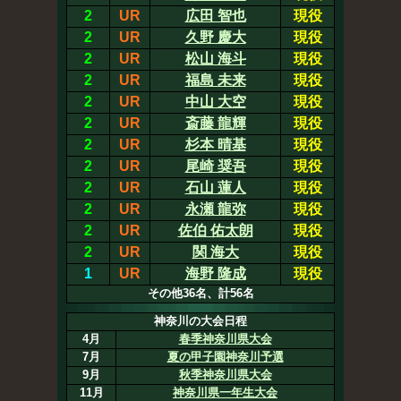
2
UR
広田 智也
現役
2
UR
久野 慶大
現役
2
UR
松山 海斗
現役
2
UR
福島 未来
現役
2
UR
中山 大空
現役
2
UR
斎藤 龍輝
現役
2
UR
杉本 晴基
現役
2
UR
尾崎 奨吾
現役
2
UR
石山 蓮人
現役
2
UR
永瀬 龍弥
現役
2
UR
佐伯 佑太朗
現役
2
UR
関 海大
現役
1
UR
海野 隆成
現役
その他36名、計56名
神奈川の大会日程
4月
春季神奈川県大会
7月
夏の甲子園神奈川予選
9月
秋季神奈川県大会
11月
神奈川県一年生大会