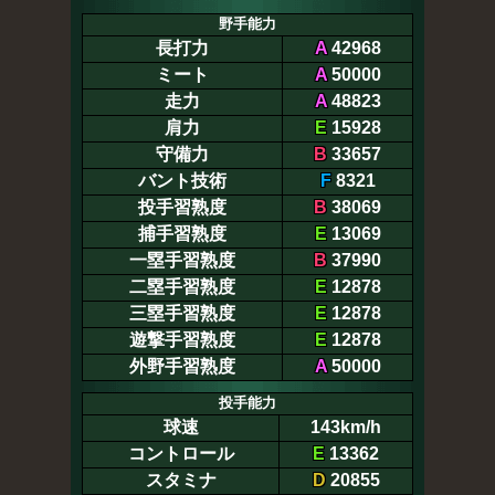
野手能力
長打力
A
42968
ミート
A
50000
走力
A
48823
肩力
E
15928
守備力
B
33657
バント技術
F
8321
投手習熟度
B
38069
捕手習熟度
E
13069
一塁手習熟度
B
37990
二塁手習熟度
E
12878
三塁手習熟度
E
12878
遊撃手習熟度
E
12878
外野手習熟度
A
50000
投手能力
球速
143km/h
コントロール
E
13362
スタミナ
D
20855