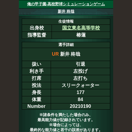
俺の甲子園-高校野球シミュレーションゲーム
新井 柊哉
生徒情報
出身校
国立東名高等学校
指導監督
椿蓮
選手詳細
UR
新井 柊哉
扱い
引退
利き手
左投げ
打席
左打ち
投法
スリークォーター
身長
177
体重
84
Number
20210190
※諸条件を満たした場合のみ、
最高能力値が記録されています。
※場合によっては、
最終的な能力値と若干の誤差があります。