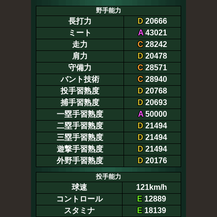
野手能力
長打力
D
20666
ミート
A
43021
走力
C
28242
肩力
D
20478
守備力
C
28571
バント技術
C
28940
投手習熟度
D
20768
捕手習熟度
D
20693
一塁手習熟度
A
50000
二塁手習熟度
D
21494
三塁手習熟度
D
21494
遊撃手習熟度
D
21494
外野手習熟度
D
20176
投手能力
球速
121km/h
コントロール
E
12889
スタミナ
E
18139