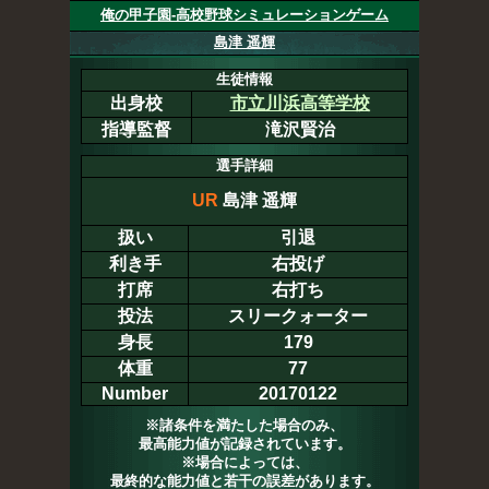
俺の甲子園-高校野球シミュレーションゲーム
島津 遥輝
生徒情報
出身校
市立川浜高等学校
指導監督
滝沢賢治
選手詳細
UR
島津 遥輝
扱い
引退
利き手
右投げ
打席
右打ち
投法
スリークォーター
身長
179
体重
77
Number
20170122
※諸条件を満たした場合のみ、
最高能力値が記録されています。
※場合によっては、
最終的な能力値と若干の誤差があります。