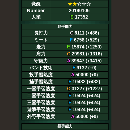
覚醒
★
★
☆☆☆
Number
20190106
人望
E
17352
野手能力
長打力
G
6111 (+486)
ミート
F
6758 (+529)
走力
E
15874 (+1250)
肩力
C
29981 (+1316)
守備力
A
39847 (+3415)
バント技術
F
9132 (+0)
投手習熟度
A
50000 (+0)
捕手習熟度
F
10432 (+432)
一塁手習熟度
C
31227 (+1227)
二塁手習熟度
F
10424 (+424)
三塁手習熟度
F
10424 (+424)
遊撃手習熟度
F
10424 (+424)
外野手習熟度
A
50000 (+0)
投手能力