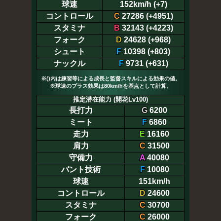
球速
152km/h (+7)
コントロール
C
27286 (+4951)
スタミナ
B
32143 (+4223)
フォーク
D
24628 (+968)
シュート
F
10398 (+803)
ナックル
F
9731 (+631)
※()内は練習等による成長と監督スキルによる効果の値。
※球速のプラス効果は80km/hを基点として計算。
推定潜在能力 (開花Lv100)
長打力
G
6200
ミート
F
6860
走力
E
16160
肩力
C
31500
守備力
A
40080
バント技術
F
10080
球速
151km/h
コントロール
D
24600
スタミナ
C
30700
フォーク
C
26000