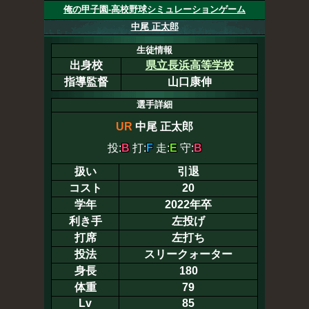
俺の甲子園-高校野球シミュレーションゲーム
中尾 正太郎
生徒情報
出身校
県立長浜高等学校
指導監督
山口康伸
選手詳細
UR
中尾 正太郎
投:
B
打:
F
走:
E
守:
B
扱い
引退
コスト
20
学年
2022年卒
利き手
左投げ
打席
左打ち
投法
スリークォーター
身長
180
体重
79
Lv
85