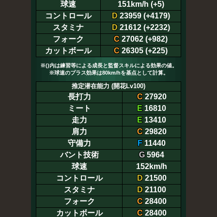
球速
151km/h (+5)
コントロール
D
23959 (+4179)
スタミナ
D
21612 (+2232)
フォーク
C
27062 (+982)
カットボール
C
26305 (+225)
※()内は練習等による成長と監督スキルによる効果の値。
※球速のプラス効果は80km/hを基点として計算。
推定潜在能力 (開花Lv100)
長打力
C
27920
ミート
E
16810
走力
E
13410
肩力
C
29820
守備力
F
11440
バント技術
G
5964
球速
152km/h
コントロール
D
21500
スタミナ
D
21100
フォーク
C
28400
カットボール
C
28400