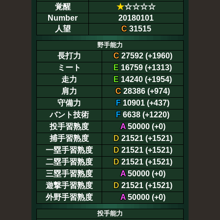
覚醒
★
☆☆☆☆
Number
20180101
人望
C
31515
野手能力
長打力
C
27592 (+1960)
ミート
E
16759 (+1313)
走力
E
14240 (+1954)
肩力
C
28386 (+974)
守備力
F
10901 (+437)
バント技術
F
6638 (+1220)
投手習熟度
A
50000 (+0)
捕手習熟度
D
21521 (+1521)
一塁手習熟度
D
21521 (+1521)
二塁手習熟度
D
21521 (+1521)
三塁手習熟度
A
50000 (+0)
遊撃手習熟度
D
21521 (+1521)
外野手習熟度
A
50000 (+0)
投手能力