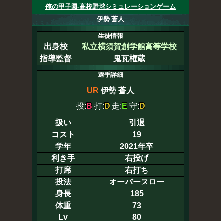
俺の甲子園-高校野球シミュレーションゲーム
伊勢 蒼人
生徒情報
出身校
私立横須賀創学館高等学校
指導監督
鬼瓦権蔵
選手詳細
UR
伊勢 蒼人
投:
B
打:
D
走:
E
守:
D
扱い
引退
コスト
19
学年
2021年卒
利き手
右投げ
打席
右打ち
投法
オーバースロー
身長
185
体重
73
Lv
80