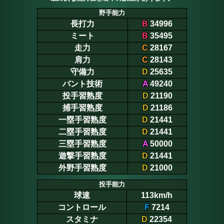
野手能力
長打力
B
34996
ミート
B
35495
走力
C
28167
肩力
C
28143
守備力
D
25635
バント技術
A
49240
投手習熟度
D
21190
捕手習熟度
D
21186
一塁手習熟度
D
21441
二塁手習熟度
D
21441
三塁手習熟度
A
50000
遊撃手習熟度
D
21441
外野手習熟度
D
21000
投手能力
球速
113km/h
コントロール
F
7214
スタミナ
D
22354