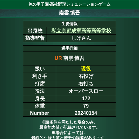
俺の甲子園-高校野球シミュレーションゲーム
南雲 慎吾
生徒情報
出身校
私立京都成章高等高等学校
指導監督
しげさん
選手詳細
UR
南雲 慎吾
扱い
現役
利き手
右投げ
打席
右打ち
投法
オーバースロー
身長
172
体重
79
Number
20240154
※諸条件を満たした場合のみ、
最高能力値が記録されています。
※場合によっては、
最終的な能力値と若干の誤差があります。