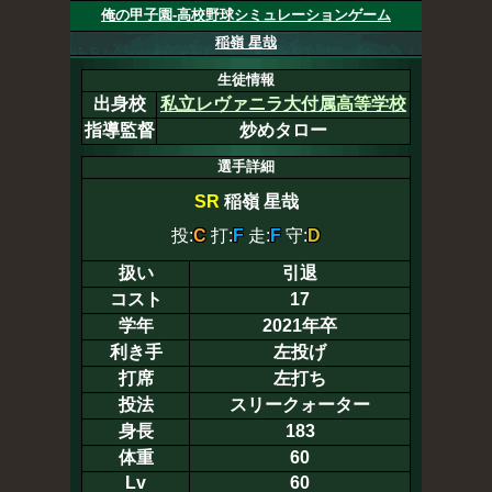
俺の甲子園-高校野球シミュレーションゲーム
稲嶺 星哉
生徒情報
出身校
私立レヴァニラ大付属高等学校
指導監督
炒めタロー
選手詳細
SR
稲嶺 星哉
投:
C
打:
F
走:
F
守:
D
扱い
引退
コスト
17
学年
2021年卒
利き手
左投げ
打席
左打ち
投法
スリークォーター
身長
183
体重
60
Lv
60