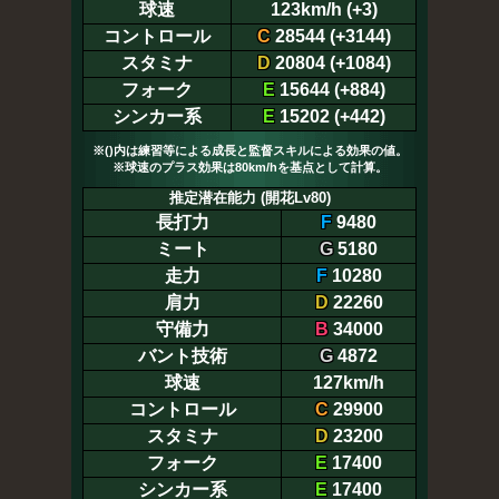
球速
123km/h (+3)
コントロール
C
28544 (+3144)
スタミナ
D
20804 (+1084)
フォーク
E
15644 (+884)
シンカー系
E
15202 (+442)
※()内は練習等による成長と監督スキルによる効果の値。
※球速のプラス効果は80km/hを基点として計算。
推定潜在能力 (開花Lv80)
長打力
F
9480
ミート
G
5180
走力
F
10280
肩力
D
22260
守備力
B
34000
バント技術
G
4872
球速
127km/h
コントロール
C
29900
スタミナ
D
23200
フォーク
E
17400
シンカー系
E
17400