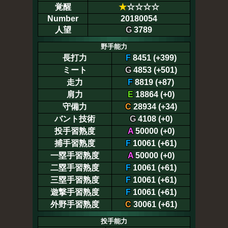
覚醒
★
☆☆☆☆
Number
20180054
人望
G
3789
野手能力
長打力
F
8451 (+399)
ミート
G
4853 (+501)
走力
F
8819 (+87)
肩力
E
18864 (+0)
守備力
C
28934 (+34)
バント技術
G
4108 (+0)
投手習熟度
A
50000 (+0)
捕手習熟度
F
10061 (+61)
一塁手習熟度
A
50000 (+0)
二塁手習熟度
F
10061 (+61)
三塁手習熟度
F
10061 (+61)
遊撃手習熟度
F
10061 (+61)
外野手習熟度
C
30061 (+61)
投手能力