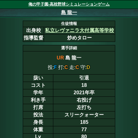
俺の甲子園-高校野球シミュレーションゲーム
島 龍一
生徒情報
出身校
私立レヴァニラ大付属高等学校
指導監督
炒めタロー
選手詳細
UR
島 龍一
投:
F
打:
C
走:
C
守:
D
扱い
引退
コスト
18
学年
2021年卒
利き手
右投げ
打席
左打ち
投法
スリークォーター
身長
185
体重
77
Lv
80