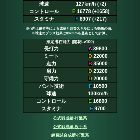
球速
127km/h (+2)
コントロール
E
16778 (+1658)
スタミナ
F
8907 (+217)
※()内は練習等による成長と監督スキルによる効果の値。
※球速のプラス効果は80km/hを基点として計算。
推定潜在能力 (開花Lv100)
長打力
A
39800
ミート
D
22000
走力
B
35000
肩力
D
23200
守備力
D
20000
バント技術
F
10500
球速
130km/h
コントロール
E
16800
スタミナ
F
9700
公式戦成績-打撃系
公式戦成績-投手系
練習試合成績-打撃系