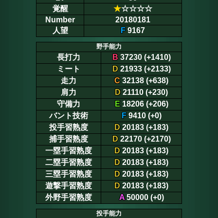
覚醒
★
☆☆☆☆
Number
20180181
人望
F
9167
野手能力
長打力
B
37230 (+1410)
ミート
D
21933 (+2133)
走力
C
32138 (+638)
肩力
D
21110 (+230)
守備力
E
18206 (+206)
バント技術
F
9410 (+0)
投手習熟度
D
20183 (+183)
捕手習熟度
D
22170 (+2170)
一塁手習熟度
D
20183 (+183)
二塁手習熟度
D
20183 (+183)
三塁手習熟度
D
20183 (+183)
遊撃手習熟度
D
20183 (+183)
外野手習熟度
A
50000 (+0)
投手能力