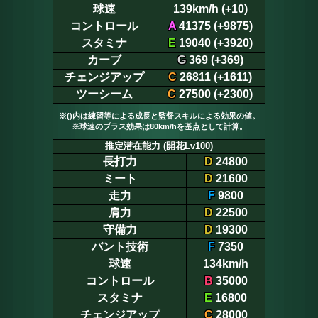
球速
139km/h (+10)
コントロール
A
41375 (+9875)
スタミナ
E
19040 (+3920)
カーブ
G
369 (+369)
チェンジアップ
C
26811 (+1611)
ツーシーム
C
27500 (+2300)
※()内は練習等による成長と監督スキルによる効果の値。
※球速のプラス効果は80km/hを基点として計算。
推定潜在能力 (開花Lv100)
長打力
D
24800
ミート
D
21600
走力
F
9800
肩力
D
22500
守備力
D
19300
バント技術
F
7350
球速
134km/h
コントロール
B
35000
スタミナ
E
16800
チェンジアップ
C
28000