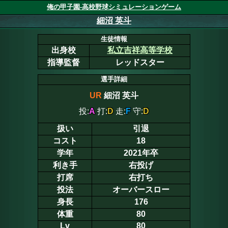
俺の甲子園-高校野球シミュレーションゲーム
細沼 英斗
生徒情報
出身校
私立吉祥高等学校
指導監督
レッドスター
選手詳細
UR
細沼 英斗
投:
A
打:
D
走:
F
守:
D
扱い
引退
コスト
18
学年
2021年卒
利き手
右投げ
打席
右打ち
投法
オーバースロー
身長
176
体重
80
Lv
80