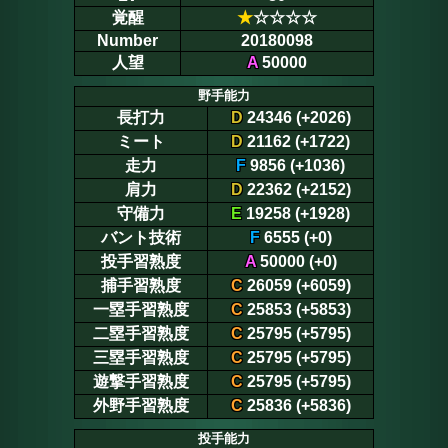
覚醒
★
☆☆☆☆
Number
20180098
人望
A
50000
野手能力
長打力
D
24346 (+2026)
ミート
D
21162 (+1722)
走力
F
9856 (+1036)
肩力
D
22362 (+2152)
守備力
E
19258 (+1928)
バント技術
F
6555 (+0)
投手習熟度
A
50000 (+0)
捕手習熟度
C
26059 (+6059)
一塁手習熟度
C
25853 (+5853)
二塁手習熟度
C
25795 (+5795)
三塁手習熟度
C
25795 (+5795)
遊撃手習熟度
C
25795 (+5795)
外野手習熟度
C
25836 (+5836)
投手能力