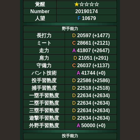
覚醒
★
☆☆☆☆
Number
20190174
人望
F
10679
野手能力
長打力
D
20597 (+1477)
ミート
C
28661 (+2121)
走力
A
41807 (+2647)
肩力
D
21051 (+291)
守備力
C
26037 (+1137)
バント技術
A
41744 (+0)
投手習熟度
D
22586 (+2586)
捕手習熟度
D
22518 (+2518)
一塁手習熟度
D
22634 (+2634)
二塁手習熟度
D
22634 (+2634)
三塁手習熟度
D
22634 (+2634)
遊撃手習熟度
D
22634 (+2634)
外野手習熟度
A
50000 (+0)
投手能力