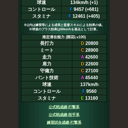
球速
134km/h (+1)
コントロール
F
9457 (+681)
スタミナ
F
12461 (+405)
※()内は練習等による成長と監督スキルによる効果の値。
※球速のプラス効果は80km/hを基点として計算。
推定潜在能力 (開花Lv100)
長打力
D
20800
ミート
C
28900
走力
A
42600
肩力
D
22600
守備力
C
27100
バント技術
A
45440
球速
137km/h
コントロール
F
9560
スタミナ
E
13160
公式戦成績-打撃系
公式戦成績-投手系
練習試合成績-打撃系