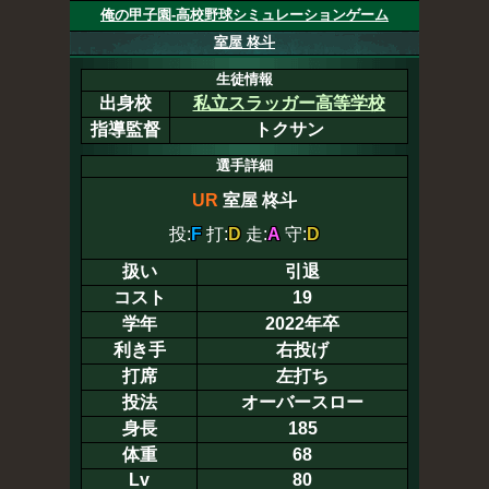
俺の甲子園-高校野球シミュレーションゲーム
室屋 柊斗
生徒情報
出身校
私立スラッガー高等学校
指導監督
トクサン
選手詳細
UR
室屋 柊斗
投:
F
打:
D
走:
A
守:
D
扱い
引退
コスト
19
学年
2022年卒
利き手
右投げ
打席
左打ち
投法
オーバースロー
身長
185
体重
68
Lv
80