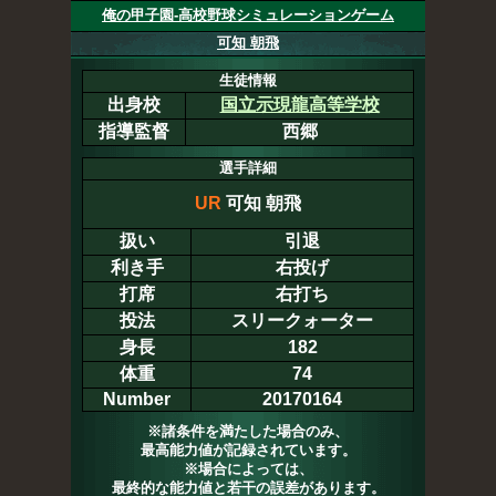
俺の甲子園-高校野球シミュレーションゲーム
可知 朝飛
生徒情報
出身校
国立示現龍高等学校
指導監督
西郷
選手詳細
UR
可知 朝飛
扱い
引退
利き手
右投げ
打席
右打ち
投法
スリークォーター
身長
182
体重
74
Number
20170164
※諸条件を満たした場合のみ、
最高能力値が記録されています。
※場合によっては、
最終的な能力値と若干の誤差があります。