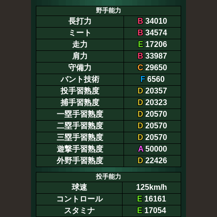
野手能力
長打力
B
34010
ミート
B
34574
走力
E
17206
肩力
B
33987
守備力
C
29650
バント技術
F
6560
投手習熟度
D
20357
捕手習熟度
D
20323
一塁手習熟度
D
20570
二塁手習熟度
D
20570
三塁手習熟度
D
20570
遊撃手習熟度
A
50000
外野手習熟度
D
22426
投手能力
球速
125km/h
コントロール
E
16161
スタミナ
E
17054