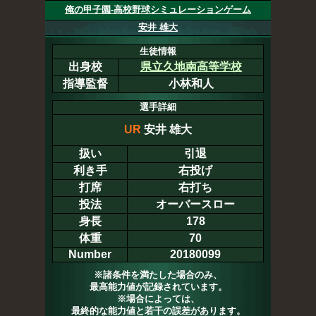
俺の甲子園-高校野球シミュレーションゲーム
安井 雄大
生徒情報
出身校
県立久地南高等学校
指導監督
小林和人
選手詳細
UR
安井 雄大
扱い
引退
利き手
右投げ
打席
右打ち
投法
オーバースロー
身長
178
体重
70
Number
20180099
※諸条件を満たした場合のみ、
最高能力値が記録されています。
※場合によっては、
最終的な能力値と若干の誤差があります。