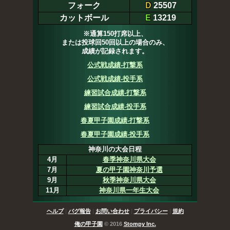
フォーク
D
25507
カットボール
E
13219
※通算150打席以上、
または投球回50回以上の場合のみ、
成績が記録されます。
公式戦成績-打撃系
公式戦成績-投手系
練習試合成績-打撃系
練習試合成績-投手系
春夏甲子園成績-打撃系
春夏甲子園成績-投手系
神奈川の大会日程
4月
春季神奈川県大会
7月
夏の甲子園神奈川予選
9月
秋季神奈川県大会
11月
神奈川県一年生大会
ヘルプ
|
バグ報告
|
お問い合わせ
|
プライバシー
|
規約
俺の甲子園
© 2016
Stompy Inc.