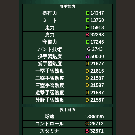
野手能力
長打力
E
14347
ミート
E
13760
走力
E
15918
肩力
B
32268
守備力
E
17246
バント技術
G
2743
投手習熟度
A
50000
捕手習熟度
D
21677
一塁手習熟度
D
21616
二塁手習熟度
D
21587
三塁手習熟度
D
21587
遊撃手習熟度
D
21587
外野手習熟度
D
21587
投手能力
球速
138km/h
コントロール
C
26712
スタミナ
B
32871