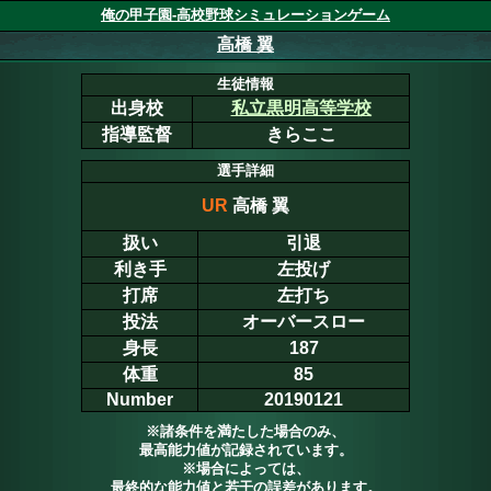
俺の甲子園-高校野球シミュレーションゲーム
高橋 翼
生徒情報
出身校
私立黒明高等学校
指導監督
きらここ
選手詳細
UR
高橋 翼
扱い
引退
利き手
左投げ
打席
左打ち
投法
オーバースロー
身長
187
体重
85
Number
20190121
※諸条件を満たした場合のみ、
最高能力値が記録されています。
※場合によっては、
最終的な能力値と若干の誤差があります。