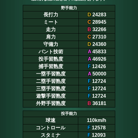
野手能力
長打力
D
24283
ミート
C
28945
走力
B
32266
肩力
C
27310
守備力
D
24360
バント技術
A
45833
投手習熟度
A
46926
捕手習熟度
F
12426
一塁手習熟度
A
50000
二塁手習熟度
F
12724
三塁手習熟度
F
12724
遊撃手習熟度
F
12724
外野手習熟度
B
36181
投手能力
球速
110km/h
コントロール
F
12578
スタミナ
F
12093