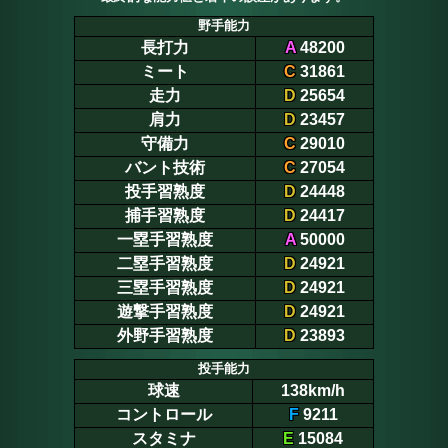
野手能力
長打力
A
48200
ミート
C
31861
走力
D
25654
肩力
D
23457
守備力
C
29010
バント技術
C
27054
投手習熟度
D
24448
捕手習熟度
D
24417
一塁手習熟度
A
50000
二塁手習熟度
D
24921
三塁手習熟度
D
24921
遊撃手習熟度
D
24921
外野手習熟度
D
23893
投手能力
球速
138km/h
コントロール
F
9211
スタミナ
E
15084