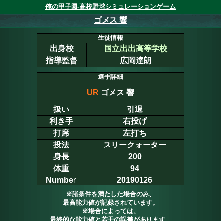
俺の甲子園-高校野球シミュレーションゲーム
ゴメス 響
生徒情報
出身校
国立出出高等学校
指導監督
広岡達朗
選手詳細
UR
ゴメス 響
扱い
引退
利き手
右投げ
打席
左打ち
投法
スリークォーター
身長
200
体重
94
Number
20190126
※諸条件を満たした場合のみ、
最高能力値が記録されています。
※場合によっては、
最終的な能力値と若干の誤差があります。