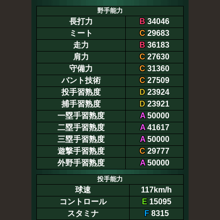
野手能力
長打力
B
34046
ミート
C
29683
走力
B
36183
肩力
C
27630
守備力
C
31360
バント技術
C
27509
投手習熟度
D
23924
捕手習熟度
D
23921
一塁手習熟度
A
50000
二塁手習熟度
A
41617
三塁手習熟度
A
50000
遊撃手習熟度
C
29777
外野手習熟度
A
50000
投手能力
球速
117km/h
コントロール
E
15095
スタミナ
F
8315