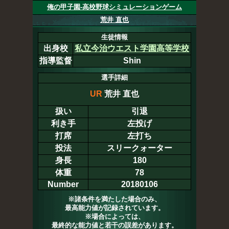
俺の甲子園-高校野球シミュレーションゲーム
荒井 直也
生徒情報
出身校
私立今治ウエスト学園高等学校
指導監督
Shin
選手詳細
UR
荒井 直也
扱い
引退
利き手
左投げ
打席
左打ち
投法
スリークォーター
身長
180
体重
78
Number
20180106
※諸条件を満たした場合のみ、
最高能力値が記録されています。
※場合によっては、
最終的な能力値と若干の誤差があります。