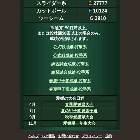
スライダー系
C
27777
カットボール
F
10124
ツーシーム
G
3910
※通算150打席以上、
または投球回50回以上の場合のみ、
成績が記録されます。
公式戦成績-打撃系
公式戦成績-投手系
練習試合成績-打撃系
練習試合成績-投手系
春夏甲子園成績-打撃系
春夏甲子園成績-投手系
愛媛の大会日程
4月
春季愛媛県大会
7月
夏の甲子園愛媛予選
9月
秋季愛媛県大会
11月
愛媛県一年生大会
ヘルプ
|
バグ報告
|
お問い合わせ
|
プライバシー
|
規約