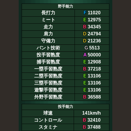
野手能力
長打力
F
11020
ミート
E
12975
走力
B
34345
肩力
D
24794
守備力
D
21236
バント技術
G
5513
投手習熟度
A
50000
捕手習熟度
E
12908
一塁手習熟度
B
37218
二塁手習熟度
E
13106
三塁手習熟度
E
13106
遊撃手習熟度
E
13106
外野手習熟度
B
36588
投手能力
球速
141km/h
コントロール
B
32410
スタミナ
B
37488