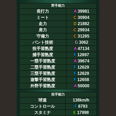
野手能力
長打力
A
39981
ミート
C
30904
走力
D
21882
肩力
C
29934
守備力
C
31265
バント技術
G
3062
投手習熟度
A
47134
捕手習熟度
F
12697
一塁手習熟度
A
39674
二塁手習熟度
F
12629
三塁手習熟度
F
12629
遊撃手習熟度
F
12658
外野手習熟度
A
50000
投手能力
球速
138km/h
コントロール
F
6793
スタミナ
E
17998