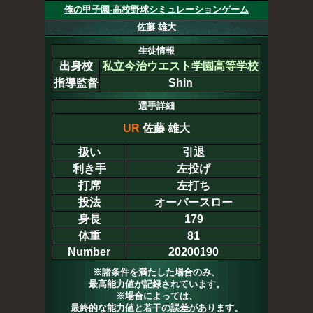
俺の甲子園-高校野球シミュレーションゲーム
佐藤 雄大
生徒情報
出身校
私立今治ウエスト学園高等学校
指導監督
Shin
選手詳細
UR
佐藤 雄大
扱い
引退
利き手
左投げ
打席
左打ち
投法
オーバースロー
身長
179
体重
81
Number
20200190
※諸条件を満たした場合のみ、
最高能力値が記録されています。
※場合によっては、
最終的な能力値と若干の誤差があります。