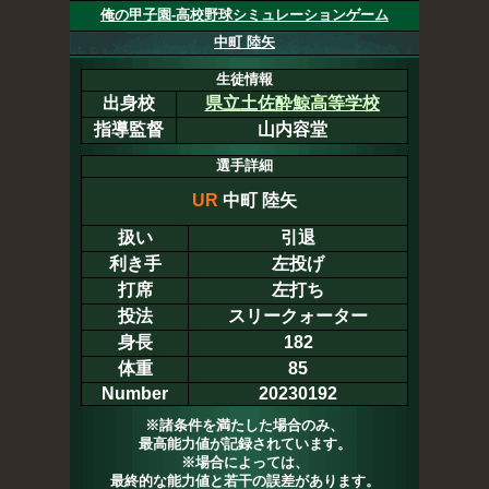
俺の甲子園-高校野球シミュレーションゲーム
中町 陸矢
生徒情報
出身校
県立土佐酔鯨高等学校
指導監督
山内容堂
選手詳細
UR
中町 陸矢
扱い
引退
利き手
左投げ
打席
左打ち
投法
スリークォーター
身長
182
体重
85
Number
20230192
※諸条件を満たした場合のみ、
最高能力値が記録されています。
※場合によっては、
最終的な能力値と若干の誤差があります。