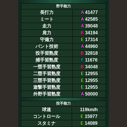
野手能力
長打力
A
41477
ミート
A
42585
走力
A
39048
肩力
B
34194
守備力
E
17314
バント技術
A
44960
投手習熟度
B
32818
捕手習熟度
F
11676
一塁手習熟度
B
34048
二塁手習熟度
E
12955
三塁手習熟度
E
12955
遊撃手習熟度
E
12955
外野手習熟度
A
50000
投手能力
球速
119km/h
コントロール
E
15977
スタミナ
E
14089