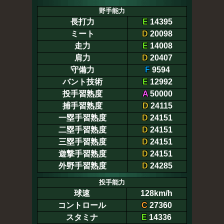
野手能力
長打力
E
14395
ミート
D
20098
走力
E
14008
肩力
D
20407
守備力
F
9594
バント技術
E
12992
投手習熟度
A
50000
捕手習熟度
D
24115
一塁手習熟度
D
24151
二塁手習熟度
D
24151
三塁手習熟度
D
24151
遊撃手習熟度
D
24151
外野手習熟度
D
24285
投手能力
球速
128km/h
コントロール
C
27360
スタミナ
E
14336