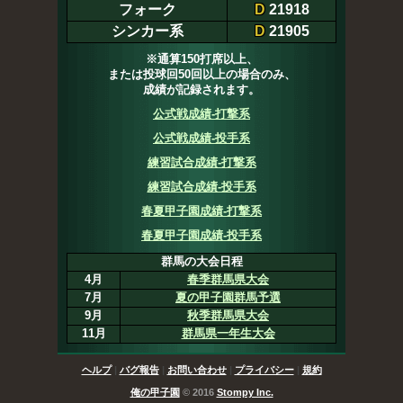
フォーク
D
21918
シンカー系
D
21905
※通算150打席以上、
または投球回50回以上の場合のみ、
成績が記録されます。
公式戦成績-打撃系
公式戦成績-投手系
練習試合成績-打撃系
練習試合成績-投手系
春夏甲子園成績-打撃系
春夏甲子園成績-投手系
群馬の大会日程
4月
春季群馬県大会
7月
夏の甲子園群馬予選
9月
秋季群馬県大会
11月
群馬県一年生大会
ヘルプ
|
バグ報告
|
お問い合わせ
|
プライバシー
|
規約
俺の甲子園
© 2016
Stompy Inc.