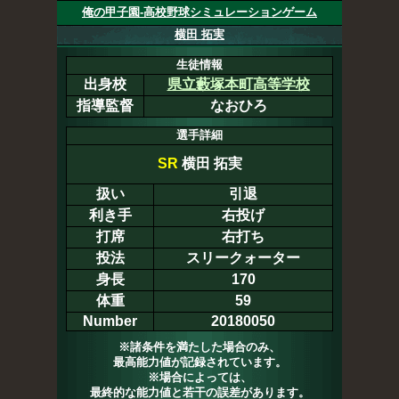
俺の甲子園-高校野球シミュレーションゲーム
横田 拓実
生徒情報
出身校
県立藪塚本町高等学校
指導監督
なおひろ
選手詳細
SR
横田 拓実
扱い
引退
利き手
右投げ
打席
右打ち
投法
スリークォーター
身長
170
体重
59
Number
20180050
※諸条件を満たした場合のみ、
最高能力値が記録されています。
※場合によっては、
最終的な能力値と若干の誤差があります。