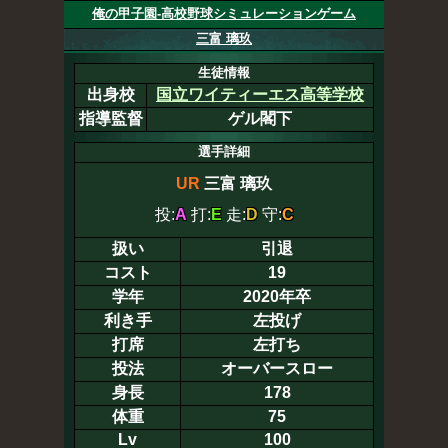
俺の甲子園-高校野球シミュレーションゲーム
三富 璃玖
生徒情報
出身校
国立ワイティーエス高等学校
指導監督
ゲル閣下
選手詳細
UR
三富 璃玖
投:
A
打:
E
走:
D
守:
C
扱い
引退
コスト
19
学年
2020年卒
利き手
左投げ
打席
左打ち
投法
オーバースロー
身長
178
体重
75
Lv
100