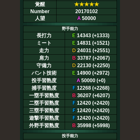
覚醒
★
★
★
★
★
Number
20170102
人望
A
50000
野手能力
長打力
E
14343 (+1333)
ミート
E
14831 (+1521)
走力
D
24031 (+2551)
肩力
B
33787 (+2067)
守備力
D
22130 (+2250)
バント技術
E
14900 (+2972)
投手習熟度
A
50000 (+0)
捕手習熟度
F
12268 (+2268)
一塁手習熟度
B
36207 (+6207)
二塁手習熟度
F
12420 (+2420)
三塁手習熟度
F
12420 (+2420)
遊撃手習熟度
F
12420 (+2420)
外野手習熟度
B
35998 (+5998)
投手能力