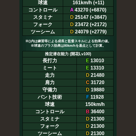
球速
161km/h (+11)
コントロール
A
43270 (+6870)
スタミナ
D
25147 (+3847)
フォーク
D
23472 (+2172)
ツーシーム
D
24079 (+2779)
※()内は練習等による成長と監督スキルによる効果の値。
※球速のプラス効果は80km/hを基点として計算。
推定潜在能力 (開花Lv100)
長打力
E
13010
ミート
E
13310
走力
D
21480
肩力
C
31720
守備力
D
19880
バント技術
F
11928
球速
150km/h
コントロール
B
36400
スタミナ
D
21300
フォーク
D
21300
ツーシーム
D
21300