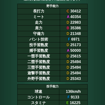
野手能力
長打力
C
30412
ミート
A
40354
走力
D
22983
肩力
B
35386
守備力
D
21348
バント技術
F
6971
投手習熟度
D
25173
捕手習熟度
A
50000
一塁手習熟度
D
25615
二塁手習熟度
D
25494
三塁手習熟度
D
25494
遊撃手習熟度
D
25494
外野手習熟度
D
25343
投手能力
球速
136km/h
コントロール
F
9133
スタミナ
E
16225