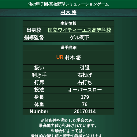
俺の甲子園-高校野球シミュレーションゲーム
村木 悠
生徒情報
出身校
国立ワイティーエス高等学校
指導監督
ゲル閣下
選手詳細
UR
村木 悠
扱い
引退
利き手
右投げ
打席
右打ち
投法
オーバースロー
身長
179
体重
76
Number
20170114
※諸条件を満たした場合のみ、
最高能力値が記録されています。
※場合によっては、
最終的な能力値と若干の誤差があります。