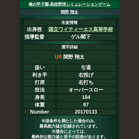
俺の甲子園-高校野球シミュレーションゲーム
関野 翔太
生徒情報
出身校
国立ワイティーエス高等学校
指導監督
ゲル閣下
選手詳細
UR
関野 翔太
扱い
引退
利き手
右投げ
打席
右打ち
投法
オーバースロー
身長
184
体重
87
Number
20170133
※諸条件を満たした場合のみ、
最高能力値が記録されています。
※場合によっては、
最終的な能力値と若干の誤差があります。