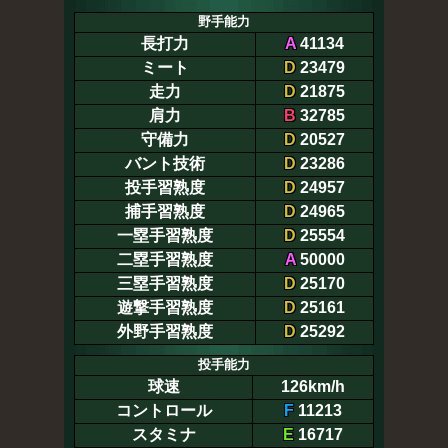
野手能力
長打力
A
41134
ミート
D
23479
走力
D
21875
肩力
B
32785
守備力
D
20527
バント技術
D
23286
投手習熟度
D
24957
捕手習熟度
D
24965
一塁手習熟度
D
25554
二塁手習熟度
A
50000
三塁手習熟度
D
25170
遊撃手習熟度
D
25161
外野手習熟度
D
25292
投手能力
球速
126km/h
コントロール
F
11213
スタミナ
E
16717