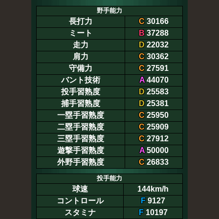
野手能力
長打力
C
30166
ミート
B
37288
走力
D
22032
肩力
C
30362
守備力
C
27591
バント技術
A
44070
投手習熟度
D
25583
捕手習熟度
D
25381
一塁手習熟度
C
25950
二塁手習熟度
C
25909
三塁手習熟度
C
27912
遊撃手習熟度
A
50000
外野手習熟度
C
26833
投手能力
球速
144km/h
コントロール
F
9127
スタミナ
F
10197