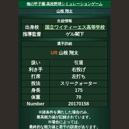
俺の甲子園-高校野球シミュレーションゲーム
山根 翔太
生徒情報
出身校
国立ワイティーエス高等学校
指導監督
ゲル閣下
選手詳細
UR
山根 翔太
扱い
引退
利き手
右投げ
打席
左打ち
投法
スリークォーター
身長
175
体重
70
Number
20170158
※諸条件を満たした場合のみ、
最高能力値が記録されています。
※場合によっては、
最終的な能力値と若干の誤差があります。