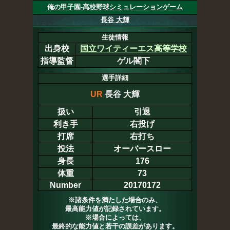
俺の甲子園-高校野球シミュレーションゲーム
長谷 大輝
生徒情報
出身校
国立ワイティーエス高等学校
指導監督
ゲル閣下
選手詳細
UR
長谷 大輝
扱い
引退
利き手
右投げ
打席
右打ち
投法
オーバースロー
身長
176
体重
73
Number
20170172
※諸条件を満たした場合のみ、
最高能力値が記録されています。
※場合によっては、
最終的な能力値と若干の誤差があります。