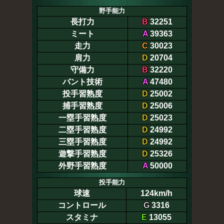
野手能力
長打力
B
32251
ミート
A
39363
走力
C
30023
肩力
D
20704
守備力
B
32220
バント技術
A
47480
投手習熟度
D
25002
捕手習熟度
D
25006
一塁手習熟度
D
25023
二塁手習熟度
D
24992
三塁手習熟度
D
24992
遊撃手習熟度
D
25326
外野手習熟度
A
50000
投手能力
球速
124km/h
コントロール
G
3316
スタミナ
E
13055