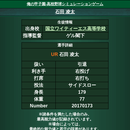
俺の甲子園-高校野球シミュレーションゲーム
石田 凌太
生徒情報
出身校
国立ワイティーエス高等学校
指導監督
ゲル閣下
選手詳細
UR
石田 凌太
扱い
引退
利き手
右投げ
打席
右打ち
投法
サイドスロー
身長
179
体重
77
Number
20170173
※諸条件を満たした場合のみ、
最高能力値が記録されています。
※場合によっては、
最終的な能力値と若干の誤差があります。