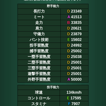
野手能力
長打力
D
23349
ミート
A
41513
走力
B
33835
肩力
D
20621
守備力
D
23879
バント技術
E
15602
投手習熟度
D
24992
捕手習熟度
D
25002
一塁手習熟度
D
25038
二塁手習熟度
D
25001
三塁手習熟度
D
25001
遊撃手習熟度
D
25001
外野手習熟度
A
50000
投手能力
球速
134km/h
コントロール
E
17595
スタミナ
F
7907