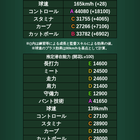
球速
165km/h (+28)
コントロール
A
44080 (+18100)
スタミナ
C
31755 (+4065)
カーブ
C
27266 (+7106)
カットボール
B
33782 (+6902)
※()内は練習等による成長と監督スキルによる効果の値。
※球速のプラス効果は80km/hを基点として計算。
推定潜在能力 (開花Lv100)
長打力
E
14600
ミート
D
24500
走力
D
24600
肩力
D
21400
守備力
E
12900
バント技術
A
41650
球速
139km/h
コントロール
C
27100
スタミナ
C
28900
カーブ
D
21000
カットボール
C
28000