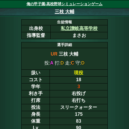
俺の甲子園-高校野球シミュレーションゲーム
三枝 大輔
生徒情報
出身校
私立讃岐高等学校
指導監督
まさお
選手詳細
UR
三枝 大輔
投:
A
打:
D
走:
C
守:
D
扱い
現役
コスト
18
学年
3
利き手
右投げ
打席
右打ち
投法
スリークォーター
身長
175
体重
83
Lv
90