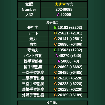
覚醒
★
★
★
☆☆
Number
20240098
人望
A
50000
野手能力
長打力
E
16183 (+2203)
ミート
D
25621 (+2101)
走力
C
26141 (+2561)
肩力
C
26896 (+6406)
守備力
E
13562 (+1232)
バント技術
A
40270 (+340)
投手習熟度
A
50000 (+0)
捕手習熟度
C
26692 (+6692)
一塁手習熟度
C
26485 (+6485)
二塁手習熟度
C
26228 (+6228)
三塁手習熟度
C
26228 (+6228)
遊撃手習熟度
C
26228 (+6228)
外野手習熟度
C
26189 (+6189)
投手能力