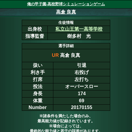
俺の甲子園-高校野球シミュレーションゲーム
高倉 良真
生徒情報
出身校
私立山王第一高等学校
指導監督
樹多村 光
選手詳細
UR
高倉 良真
扱い
引退
利き手
右投げ
打席
左打ち
投法
オーバースロー
身長
174
体重
69
Number
20170155
※諸条件を満たした場合のみ、
最高能力値が記録されています。
※場合によっては、
最終的な能力値と若干の誤差があります。