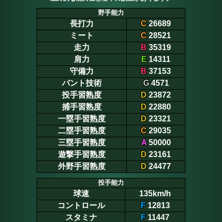
野手能力
長打力
C
26689
ミート
C
28521
走力
B
35319
肩力
E
14311
守備力
B
37153
バント技術
G
4571
投手習熟度
D
23872
捕手習熟度
D
22880
一塁手習熟度
D
23321
二塁手習熟度
C
29035
三塁手習熟度
A
50000
遊撃手習熟度
D
23161
外野手習熟度
D
24477
投手能力
球速
135km/h
コントロール
F
12813
スタミナ
F
11447