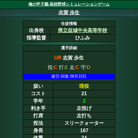
俺の甲子園-高校野球シミュレーションゲーム
志賀 歩生
生徒情報
出身校
県立益城中央高等学校
指導監督
ひふみ
選手詳細
UR
志賀 歩生
投:
C
打:
E
走:
C
守:
D
疲労-回復:08月10日
扱い
現役
コスト
21
学年
2
利き手
左投げ
打席
左打ち
投法
スリークォーター
身長
167
体重
74