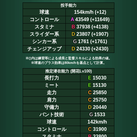
投手能力
球速
154km/h (+12)
コントロール
A
43549 (+11649)
スタミナ
B
37938 (+4138)
スライダー系
D
23807 (+1907)
シンカー系
G
1761 (+1761)
チェンジアップ
D
24330 (+2430)
※()内は練習等による成長と監督スキルによる効果の値。
※球速のプラス効果は80km/hを基点として計算。
推定潜在能力 (開花Lv100)
長打力
E
15030
ミート
E
15130
走力
C
25850
肩力
C
25750
守備力
D
20440
バント技術
G
1533
球速
142km/h
コントロール
C
31900
スタミナ
B
33800