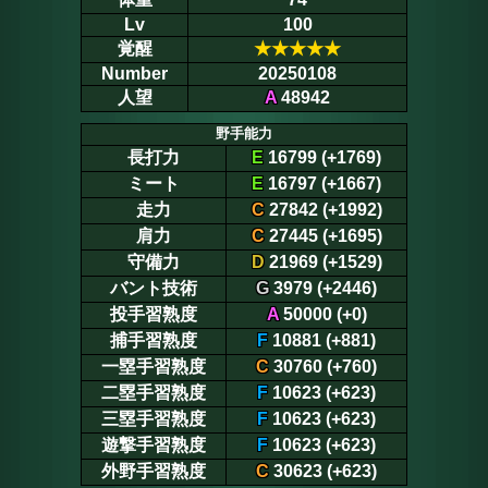
Lv
100
覚醒
★
★
★
★
★
Number
20250108
人望
A
48942
野手能力
長打力
E
16799 (+1769)
ミート
E
16797 (+1667)
走力
C
27842 (+1992)
肩力
C
27445 (+1695)
守備力
D
21969 (+1529)
バント技術
G
3979 (+2446)
投手習熟度
A
50000 (+0)
捕手習熟度
F
10881 (+881)
一塁手習熟度
C
30760 (+760)
二塁手習熟度
F
10623 (+623)
三塁手習熟度
F
10623 (+623)
遊撃手習熟度
F
10623 (+623)
外野手習熟度
C
30623 (+623)