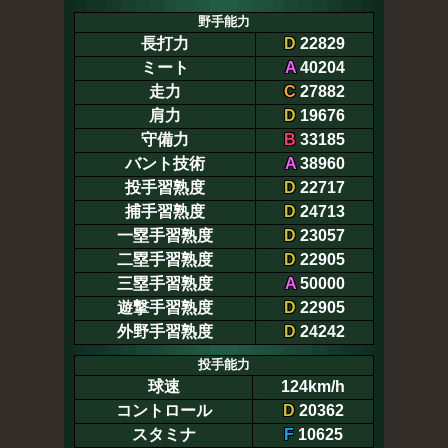
野手能力
長打力
D
22829
ミート
A
40204
走力
C
27882
肩力
D
19676
守備力
B
33185
バント技術
A
38960
投手習熟度
D
22717
捕手習熟度
D
24713
一塁手習熟度
D
23057
二塁手習熟度
D
22905
三塁手習熟度
A
50000
遊撃手習熟度
D
22905
外野手習熟度
D
24242
投手能力
球速
124km/h
コントロール
D
20362
スタミナ
F
10625