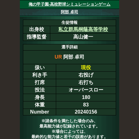
俺の甲子園-高校野球シミュレーションゲーム
阿部 卓司
生徒情報
出身校
私立群馬桐蔭高等学校
指導監督
高山健一
選手詳細
UR
阿部 卓司
扱い
現役
利き手
右投げ
打席
右打ち
投法
オーバースロー
身長
180
体重
83
Number
20240156
※諸条件を満たした場合のみ、
最高能力値が記録されています。
※場合によっては、
最終的な能力値と若干の誤差があります。