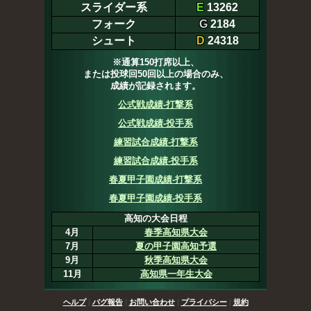
スライダー系
E
13262
フォーク
G
2184
シュート
D
24318
※通算150打席以上、
または投球回50回以上の場合のみ、
成績が記録されます。
公式戦成績-打撃系
公式戦成績-投手系
練習試合成績-打撃系
練習試合成績-投手系
春夏甲子園成績-打撃系
春夏甲子園成績-投手系
高知の大会日程
4月
春季高知県大会
7月
夏の甲子園高知予選
9月
秋季高知県大会
11月
高知県一年生大会
ヘルプ
|
バグ報告
|
お問い合わせ
|
プライバシー
|
規約