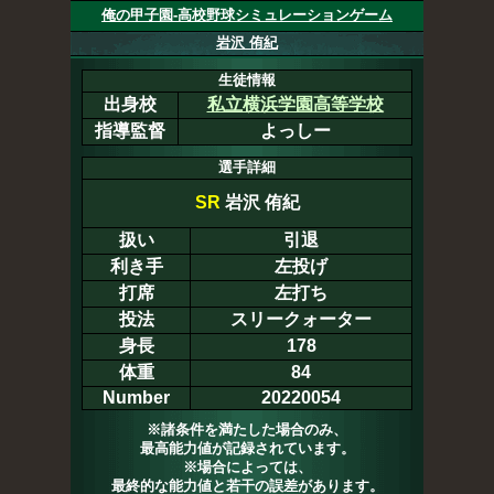
俺の甲子園-高校野球シミュレーションゲーム
岩沢 侑紀
生徒情報
出身校
私立横浜学園高等学校
指導監督
よっしー
選手詳細
SR
岩沢 侑紀
扱い
引退
利き手
左投げ
打席
左打ち
投法
スリークォーター
身長
178
体重
84
Number
20220054
※諸条件を満たした場合のみ、
最高能力値が記録されています。
※場合によっては、
最終的な能力値と若干の誤差があります。