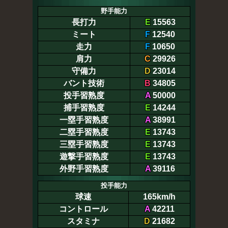
野手能力
長打力
E
15563
ミート
F
12540
走力
F
10650
肩力
C
29926
守備力
D
23014
バント技術
B
34805
投手習熟度
A
50000
捕手習熟度
E
14244
一塁手習熟度
A
38991
二塁手習熟度
E
13743
三塁手習熟度
E
13743
遊撃手習熟度
E
13743
外野手習熟度
A
39116
投手能力
球速
165km/h
コントロール
A
42211
スタミナ
D
21682