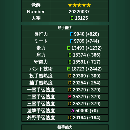
覚醒
★
★
★
★
★
Number
20220037
人望
E
15125
野手能力
長打力
F
9940 (+828)
ミート
F
9789 (+744)
走力
E
13493 (+1232)
肩力
E
15374 (+366)
守備力
E
15591 (+717)
バント技術
E
18723 (+2442)
投手習熟度
D
20309 (+309)
捕手習熟度
D
20254 (+254)
一塁手習熟度
D
20379 (+379)
二塁手習熟度
B
35379 (+379)
三塁手習熟度
D
25379 (+379)
遊撃手習熟度
A
50000 (+0)
外野手習熟度
D
20194 (+194)
投手能力