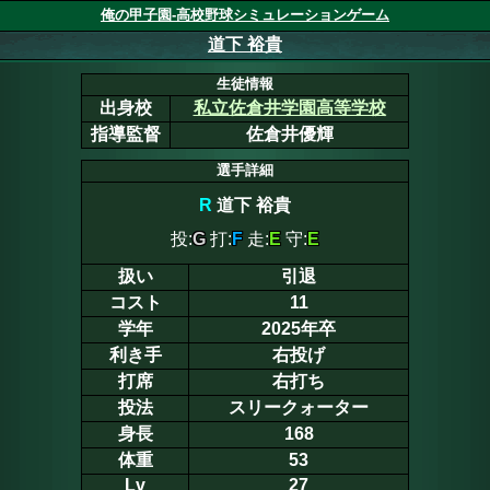
俺の甲子園-高校野球シミュレーションゲーム
道下 裕貴
生徒情報
出身校
私立佐倉井学園高等学校
指導監督
佐倉井優輝
選手詳細
R
道下 裕貴
投:
G
打:
F
走:
E
守:
E
扱い
引退
コスト
11
学年
2025年卒
利き手
右投げ
打席
右打ち
投法
スリークォーター
身長
168
体重
53
Lv
27