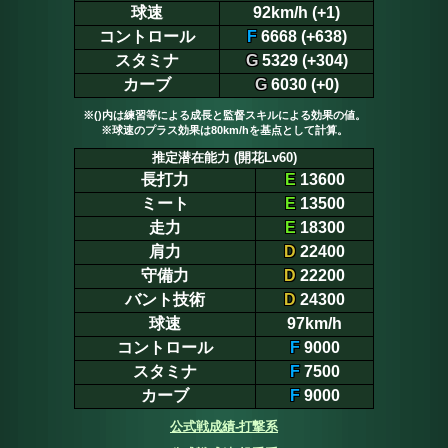
球速
92km/h (+1)
コントロール
F
6668 (+638)
スタミナ
G
5329 (+304)
カーブ
G
6030 (+0)
※()内は練習等による成長と監督スキルによる効果の値。
※球速のプラス効果は80km/hを基点として計算。
推定潜在能力 (開花Lv60)
長打力
E
13600
ミート
E
13500
走力
E
18300
肩力
D
22400
守備力
D
22200
バント技術
D
24300
球速
97km/h
コントロール
F
9000
スタミナ
F
7500
カーブ
F
9000
公式戦成績-打撃系