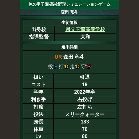
俺の甲子園-高校野球シミュレーションゲーム
森田 竜斗
生徒情報
出身校
県立玉龍高等学校
指導監督
大和
選手詳細
UR
森田 竜斗
投:
F
打:
D
走:
D
守:
B
扱い
引退
コスト
19
学年
2022年卒
利き手
右投げ
打席
左打ち
投法
スリークォーター
身長
183
体重
70
Lv
80