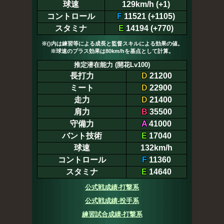
球速
129km/h (+1)
コントロール
F
11521 (+1105)
スタミナ
E
14194 (+770)
※()内は練習等による成長と監督スキルによる効果の値。
※球速のプラス効果は80km/hを基点として計算。
推定潜在能力 (開花Lv100)
長打力
D
21200
ミート
D
22900
走力
D
21400
肩力
B
35500
守備力
A
41000
バント技術
E
17040
球速
132km/h
コントロール
F
11360
スタミナ
E
14640
公式戦成績-打撃系
公式戦成績-投手系
練習試合成績-打撃系