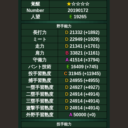
覚醒
★
☆☆☆☆
Number
20190172
人望
E
19265
野手能力
長打力
D
21332 (+1892)
ミート
D
22949 (+1929)
走力
D
21341 (+1701)
肩力
B
33821 (+1161)
守備力
A
41514 (+3794)
バント技術
E
16409 (+745)
投手習熟度
C
31945 (+11945)
捕手習熟度
D
24955 (+4955)
一塁手習熟度
D
24927 (+4927)
二塁手習熟度
D
24914 (+4914)
三塁手習熟度
D
24914 (+4914)
遊撃手習熟度
D
24914 (+4914)
外野手習熟度
A
50000 (+0)
投手能力