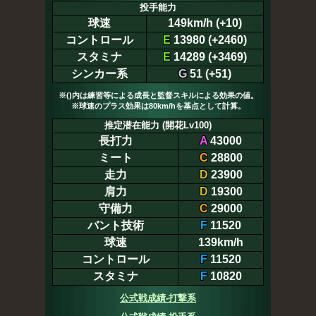
投手能力
球速
149km/h (+10)
コントロール
E
13980 (+2460)
スタミナ
E
14289 (+3469)
シンカー系
G
51 (+51)
※()内は練習等による成長と監督スキルによる効果の値。
※球速のプラス効果は80km/hを基点として計算。
推定潜在能力 (開花Lv100)
長打力
A
43000
ミート
C
28800
走力
D
23900
肩力
D
19300
守備力
C
29000
バント技術
F
11520
球速
139km/h
コントロール
F
11520
スタミナ
F
10820
公式戦成績-打撃系