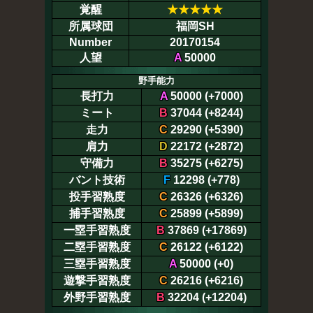
覚醒
★
★
★
★
★
所属球団
福岡SH
Number
20170154
人望
A
50000
野手能力
長打力
A
50000 (+7000)
ミート
B
37044 (+8244)
走力
C
29290 (+5390)
肩力
D
22172 (+2872)
守備力
B
35275 (+6275)
バント技術
F
12298 (+778)
投手習熟度
C
26326 (+6326)
捕手習熟度
C
25899 (+5899)
一塁手習熟度
B
37869 (+17869)
二塁手習熟度
C
26122 (+6122)
三塁手習熟度
A
50000 (+0)
遊撃手習熟度
C
26216 (+6216)
外野手習熟度
B
32204 (+12204)