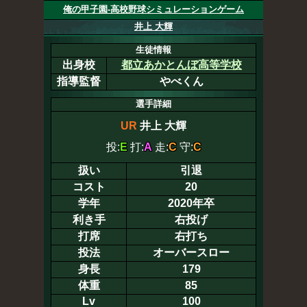
俺の甲子園-高校野球シミュレーションゲーム
井上 大輝
生徒情報
出身校
都立あかとんぼ高等学校
指導監督
やべくん
選手詳細
UR
井上 大輝
投:
E
打:
A
走:
C
守:
C
扱い
引退
コスト
20
学年
2020年卒
利き手
右投げ
打席
右打ち
投法
オーバースロー
身長
179
体重
85
Lv
100