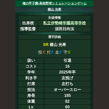
俺の甲子園-高校野球シミュレーションゲーム
横山 光希
生徒情報
出身校
私立伊勢崎学園高等学校
指導監督
須田日向汰
選手詳細
SR
横山 光希
投:
C
打:
F
走:
F
守:
E
扱い
引退
コスト
16
学年
2025年卒
利き手
左投げ
打席
左打ち
投法
オーバースロー
身長
185
体重
82
Lv
60