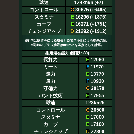
球速
128km/h (+7)
コントロール
C
30675 (+6495)
スタミナ
E
16296 (+1876)
カーブ
E
16271 (+1751)
チェンジアップ
D
21292 (+1912)
※()内は練習等による成長と監督スキルによる効果の値。
※球速のプラス効果は80km/hを基点として計算。
推定潜在能力 (開花Lv80)
長打力
E
12960
ミート
F
11970
走力
E
13770
肩力
F
10930
守備力
C
30170
バント技術
E
17955
球速
128km/h
コントロール
C
28500
スタミナ
E
17000
カーブ
E
17100
チェンジアップ
D
22800