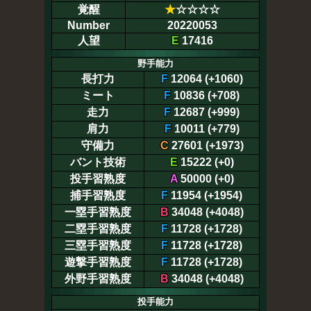
覚醒
★
☆☆☆☆
Number
20220053
人望
E
17416
野手能力
長打力
F
12064 (+1060)
ミート
F
10836 (+708)
走力
F
12687 (+999)
肩力
F
10011 (+779)
守備力
C
27601 (+1973)
バント技術
E
15222 (+0)
投手習熟度
A
50000 (+0)
捕手習熟度
F
11954 (+1954)
一塁手習熟度
B
34048 (+4048)
二塁手習熟度
F
11728 (+1728)
三塁手習熟度
F
11728 (+1728)
遊撃手習熟度
F
11728 (+1728)
外野手習熟度
B
34048 (+4048)
投手能力