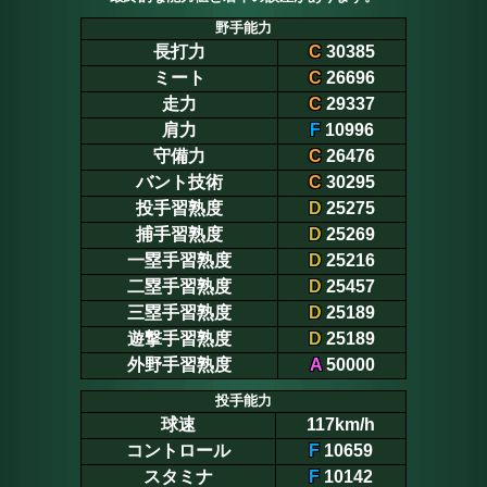
野手能力
長打力
C
30385
ミート
C
26696
走力
C
29337
肩力
F
10996
守備力
C
26476
バント技術
C
30295
投手習熟度
D
25275
捕手習熟度
D
25269
一塁手習熟度
D
25216
二塁手習熟度
D
25457
三塁手習熟度
D
25189
遊撃手習熟度
D
25189
外野手習熟度
A
50000
投手能力
球速
117km/h
コントロール
F
10659
スタミナ
F
10142