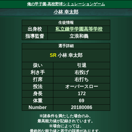
俺の甲子園-高校野球シミュレーションゲーム
小林 幸太郎
生徒情報
出身校
私立鎌学学園高等学校
指導監督
立浪和義
選手詳細
SR
小林 幸太郎
扱い
引退
利き手
右投げ
打席
右打ち
投法
オーバースロー
身長
172
体重
69
Number
20180086
※諸条件を満たした場合のみ、
最高能力値が記録されています。
※場合によっては、
最終的な能力値と若干の誤差があります。